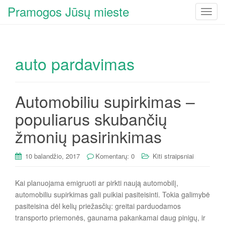
Pramogos Jūsų mieste
T
o
g
g
auto pardavimas
l
e
n
a
Automobiliu supirkimas –
v
populiarus skubančių
i
g
žmonių pasirinkimas
a
t
10 balandžio, 2017
Komentarų: 0
Kiti straipsniai
i
o
Kai planuojama emigruoti ar pirkti naują automobilį,
n
automobiliu supirkimas gali puikiai pasiteisinti. Tokia galimybė
pasiteisina dėl kelių priežasčių: greitai parduodamos
transporto priemonės, gaunama pakankamai daug pinigų, ir