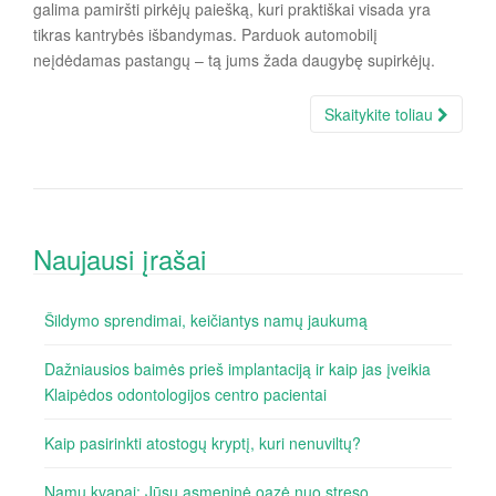
galima pamiršti pirkėjų paiešką, kuri praktiškai visada yra
tikras kantrybės išbandymas. Parduok automobilį
neįdėdamas pastangų – tą jums žada daugybę supirkėjų.
Skaitykite toliau
Naujausi įrašai
Šildymo sprendimai, keičiantys namų jaukumą
Dažniausios baimės prieš implantaciją ir kaip jas įveikia
Klaipėdos odontologijos centro pacientai
Kaip pasirinkti atostogų kryptį, kuri nenuviltų?
Namų kvapai: Jūsų asmeninė oazė nuo streso