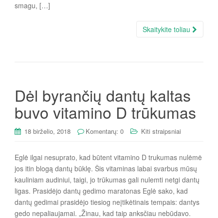
smagu, […]
Skaitykite toliau
Dėl byrančių dantų kaltas
buvo vitamino D trūkumas
18 birželio, 2018
Komentarų: 0
Kiti straipsniai
Eglė ilgai nesuprato, kad būtent vitamino D trukumas nulėmė
jos itin blogą dantų būklę. Šis vitaminas labai svarbus mūsų
kauliniam audiniui, taigi, jo trūkumas gali nulemti netgi dantų
ligas. Prasidėjo dantų gedimo maratonas Eglė sako, kad
dantų gedimai prasidėjo tiesiog neįtikėtinais tempais: dantys
gedo nepaliaujamai. „Žinau, kad taip anksčiau nebūdavo.