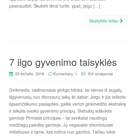
pasinaudoti. Skubėti tikrai turite, ypač, jeigu […]
Skaitykite toliau
7 ilgo gyvenimo taisyklės
23 birželio, 2018
Komentarų: 1
Kiti straipsniai
Ginkmedis, vadinamasis ginkgo biloba, tai vienas iš augalų,
išgyvenusių nuo dinozaurų laikų iki dabar. Jeigu ir jūs ieškote
ilgaamžiškumo paslapties, galite vartoti ginkmedžio ekstraktą
ir laikytis sveiko gyvenimo principų. Stebuklų ieškokite
gamtoje Pirmasis principas – tai sveikatai naudingų
medžiagų paieška gamtoje. Jų negausite cheminiuose
milteliuose ir tame, kas tolima nuo gamtos. Tačiau tokie