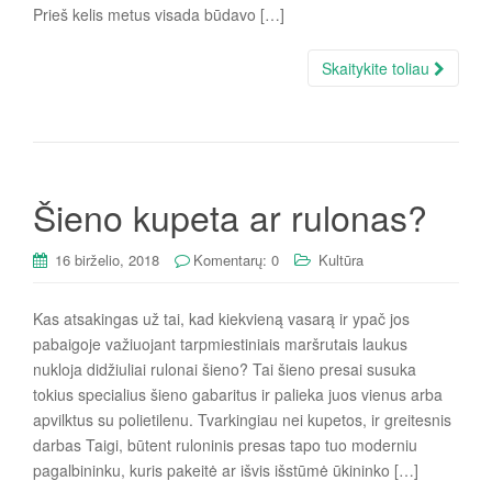
Prieš kelis metus visada būdavo […]
Skaitykite toliau
Šieno kupeta ar rulonas?
16 birželio, 2018
Komentarų: 0
Kultūra
Kas atsakingas už tai, kad kiekvieną vasarą ir ypač jos
pabaigoje važiuojant tarpmiestiniais maršrutais laukus
nukloja didžiuliai rulonai šieno? Tai šieno presai susuka
tokius specialius šieno gabaritus ir palieka juos vienus arba
apvilktus su polietilenu. Tvarkingiau nei kupetos, ir greitesnis
darbas Taigi, būtent ruloninis presas tapo tuo moderniu
pagalbininku, kuris pakeitė ar išvis išstūmė ūkininko […]