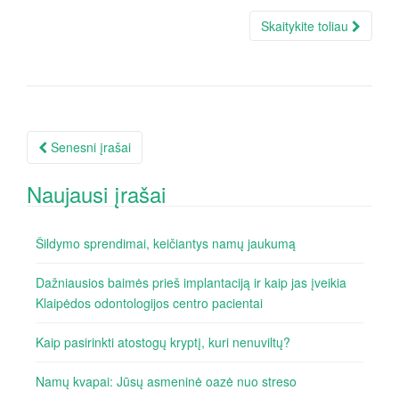
Skaitykite toliau
Įrašų
Senesni įrašai
navigacija
Naujausi įrašai
Šildymo sprendimai, keičiantys namų jaukumą
Dažniausios baimės prieš implantaciją ir kaip jas įveikia
Klaipėdos odontologijos centro pacientai
Kaip pasirinkti atostogų kryptį, kuri nenuviltų?
Namų kvapai: Jūsų asmeninė oazė nuo streso