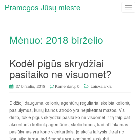
Pramogos Jūsų mieste
T
o
g
g
Mėnuo:
2018 birželio
l
e
n
a
Kodėl pigūs skrydžiai
v
pasitaiko ne visuomet?
i
g
27 birželio, 2018
Komentarų: 0
Laisvalaikis
a
t
i
Didžioji dauguma kelionių agentūrų reguliariai skelbia kelionių
o
pasiūlymus, kurių kainos atrodo yra neįtikėtinai mažos. Vis
n
dėlto, tokie pigūs skrydžiai pasitaiko ne visuomet ir tą taip pat
akcentuoja kelionių agentūros, skelbdamos, kad atitinkamas
pasiūlymas yra kone vienkartinis, jo akcija laikysis tikrai ne
ilgą laiko tarpą, tad žmonės yra skatinami suskubti