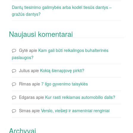
Dantų tiesinimo galimybės arba kodėl tiesūs dantys –
gražūs dantys?
Naujausi komentarai
Gytė
apie
Kam gali būti reikalingos buhalterinės
paslaugos?
Julius
apie
Kokią šienapjovę pirkti?
Rimas
apie
7 ilgo gyvenimo taisyklės
Edgaras
apie
Kur rasti reikiamas automobilio dalis?
Simas
apie
Verslo, viešieji ir asmeniniai renginiai
Archyvai