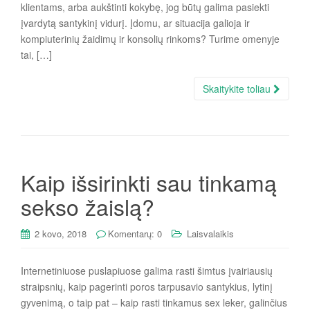
klientams, arba aukštinti kokybę, jog būtų galima pasiekti
įvardytą santykinį vidurį. Įdomu, ar situacija galioja ir
kompiuterinių žaidimų ir konsolių rinkoms? Turime omenyje
tai, […]
Skaitykite toliau
Kaip išsirinkti sau tinkamą
sekso žaislą?
2 kovo, 2018
Komentarų: 0
Laisvalaikis
Internetiniuose puslapiuose galima rasti šimtus įvairiausių
straipsnių, kaip pagerinti poros tarpusavio santykius, lytinį
gyvenimą, o taip pat – kaip rasti tinkamus sex leker, galinčius