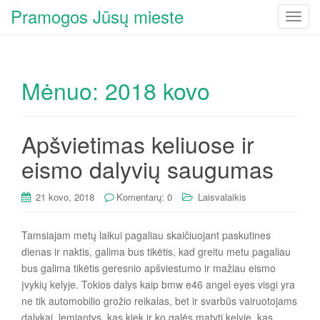
Pramogos Jūsų mieste
T
o
g
g
Mėnuo:
2018 kovo
l
e
n
a
Apšvietimas keliuose ir
v
eismo dalyvių saugumas
i
g
21 kovo, 2018
Komentarų: 0
Laisvalaikis
a
t
i
Tamsiajam metų laikui pagaliau skaičiuojant paskutines
o
dienas ir naktis, galima bus tikėtis, kad greitu metu pagaliau
n
bus galima tikėtis geresnio apšviestumo ir mažiau eismo
įvykių kelyje. Tokios dalys kaip bmw e46 angel eyes visgi yra
ne tik automobilio grožio reikalas, bet ir svarbūs vairuotojams
dalykai, lemiantys, kas kiek ir ko galės matyti kelyje, kas