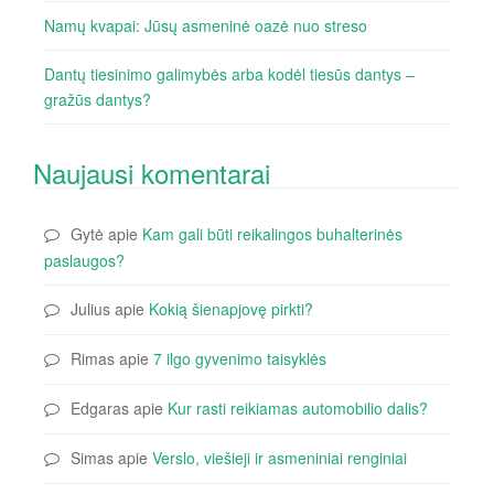
Namų kvapai: Jūsų asmeninė oazė nuo streso
Dantų tiesinimo galimybės arba kodėl tiesūs dantys –
gražūs dantys?
Naujausi komentarai
Gytė
apie
Kam gali būti reikalingos buhalterinės
paslaugos?
Julius
apie
Kokią šienapjovę pirkti?
Rimas
apie
7 ilgo gyvenimo taisyklės
Edgaras
apie
Kur rasti reikiamas automobilio dalis?
Simas
apie
Verslo, viešieji ir asmeniniai renginiai