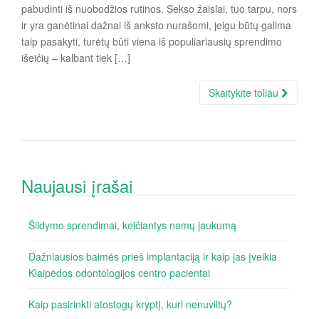
pabudinti iš nuobodžios rutinos. Sekso žaislai, tuo tarpu, nors
ir yra ganėtinai dažnai iš anksto nurašomi, jeigu būtų galima
taip pasakyti, turėtų būti viena iš populiariausių sprendimo
išeičių – kalbant tiek […]
Skaitykite toliau
Naujausi įrašai
Šildymo sprendimai, keičiantys namų jaukumą
Dažniausios baimės prieš implantaciją ir kaip jas įveikia
Klaipėdos odontologijos centro pacientai
Kaip pasirinkti atostogų kryptį, kuri nenuviltų?