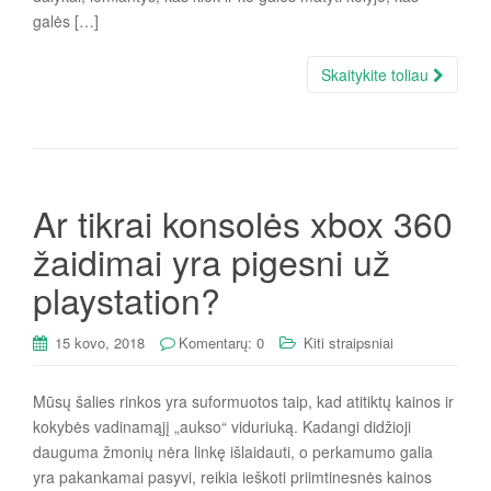
galės […]
Skaitykite toliau
Ar tikrai konsolės xbox 360
žaidimai yra pigesni už
playstation?
15 kovo, 2018
Komentarų: 0
Kiti straipsniai
Mūsų šalies rinkos yra suformuotos taip, kad atitiktų kainos ir
kokybės vadinamąjį „aukso“ viduriuką. Kadangi didžioji
dauguma žmonių nėra linkę išlaidauti, o perkamumo galia
yra pakankamai pasyvi, reikia ieškoti priimtinesnės kainos