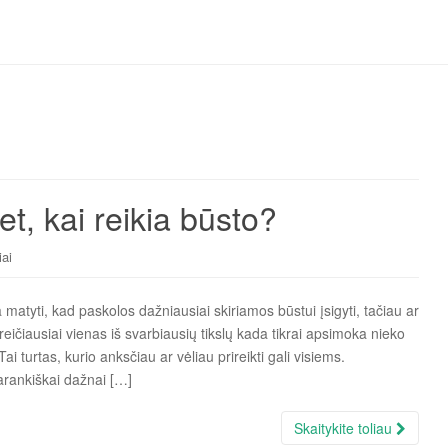
et, kai reikia būsto?
iai
matyti, kad paskolos dažniausiai skiriamos būstui įsigyti, tačiau ar
ičiausiai vienas iš svarbiausių tikslų kada tikrai apsimoka nieko
i turtas, kurio anksčiau ar vėliau prireikti gali visiems.
arankiškai dažnai […]
Skaitykite toliau