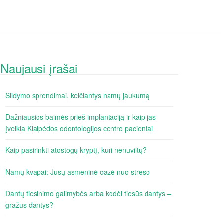
Naujausi įrašai
Šildymo sprendimai, keičiantys namų jaukumą
Dažniausios baimės prieš implantaciją ir kaip jas
įveikia Klaipėdos odontologijos centro pacientai
Kaip pasirinkti atostogų kryptį, kuri nenuviltų?
Namų kvapai: Jūsų asmeninė oazė nuo streso
Dantų tiesinimo galimybės arba kodėl tiesūs dantys –
gražūs dantys?