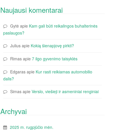
Naujausi komentarai
Gytė
apie
Kam gali būti reikalingos buhalterinės
paslaugos?
Julius
apie
Kokią šienapjovę pirkti?
Rimas
apie
7 ilgo gyvenimo taisyklės
Edgaras
apie
Kur rasti reikiamas automobilio
dalis?
Simas
apie
Verslo, viešieji ir asmeniniai renginiai
Archyvai
2025 m. rugpjūčio mėn.