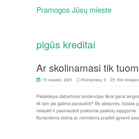
Pramogos Jūsų mieste
pigūs kreditai
Ar skolinamasi tik tuom
15 vasario, 2021
Komentarų: 0
Kiti straipsn
Pastebėjus dabartines tendencijas tikrai gana lengva 
tik tam jas galima panaudoti? Be abejonės, būstas gre
nelaukti ir pasinaudoti puikiomis paskolų sąlygomis. Ta
Kuriantiems šeimą ar norintiems pradėti gyventi sav