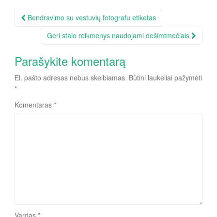
Įrašo
Bendravimo su vestuvių fotografu etiketas
navigacija
Geri stalo reikmenys naudojami dešimtmečiais
Parašykite komentarą
El. pašto adresas nebus skelbiamas.
Būtini laukeliai pažymėti
*
Komentaras
*
Vardas
*