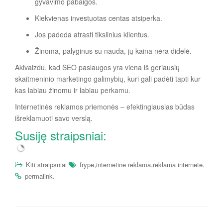
gyvavimo pabaigos.
Kiekvienas investuotas centas atsiperka.
Jos padeda atrasti tikslinius klientus.
Žinoma, palyginus su nauda, jų kaina nėra didelė.
Kaip
Akivaizdu, kad SEO paslaugos yra viena iš geriausių
pasirin
skaitmeninio marketingo galimybių, kuri gali padėti tapti kur
kti
atosto
kas labiau žinomu ir labiau perkamu.
gų
Internetinės reklamos priemonės – efektingiausias būdas
kryptį,
išreklamuoti savo verslą.
kuri
nenuvi
Susiję straipsniai:
ltų?
,
,
.
Kiti straipsniai
frype
internetine reklama
reklama internete
.
permalink