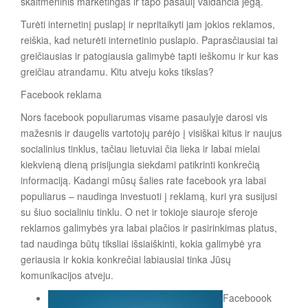
skaitmeninis marketingas ir tapo pasaulį valdančia jėgą.
Turėti internetinį puslapį ir nepritaikyti jam jokios reklamos,
reiškia, kad neturėti internetinio puslapio. Paprasčiausiai tai
greičiausias ir patogiausia galimybė tapti ieškomu ir kur kas
greičiau atrandamu. Kitu atveju koks tikslas?
Facebook reklama
Nors facebook populiarumas visame pasaulyje darosi vis
mažesnis ir daugelis vartotojų parėjo į visiškai kitus ir naujus
socialinius tinklus, tačiau lietuviai čia lieka ir labai mielai
kiekvieną dieną prisijungia siekdami patikrinti konkrečią
informaciją. Kadangi mūsų šalies rate facebook yra labai
populiarus – naudinga investuoti į reklamą, kuri yra susijusi
su šiuo socialiniu tinklu. O net ir tokioje siauroje sferoje
reklamos galimybės yra labai plačios ir pasirinkimas platus,
tad naudinga būtų tiksliai išsiaiškinti, kokia galimybė yra
geriausia ir kokia konkrečiai labiausiai tinka Jūsų
komunikacijos atveju.
Faceboook