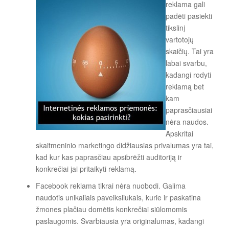
reklama gali
padėti pasiekti
tikslinį
vartotojų
skaičių. Tai yra
labai svarbu,
kadangi rodyti
reklamą bet
kam
paprasčiausiai
nėra naudos.
Apskritai
skaitmeninio marketingo didžiausias privalumas yra tai,
kad kur kas paprasčiau apsibrėžti auditoriją ir
konkrečiai jai pritaikyti reklamą.
Facebook reklama tikrai nėra nuobodi. Galima
naudotis unikaliais paveiksliukais, kurie ir paskatina
žmones plačiau domėtis konkrečiai siūlomomis
paslaugomis. Svarbiausia yra originalumas, kadangi