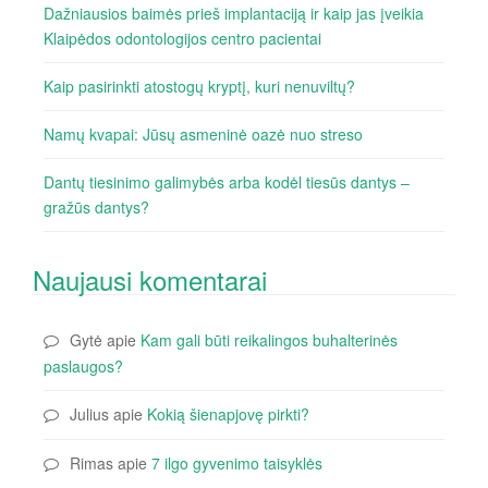
Dažniausios baimės prieš implantaciją ir kaip jas įveikia
Klaipėdos odontologijos centro pacientai
Kaip pasirinkti atostogų kryptį, kuri nenuviltų?
Namų kvapai: Jūsų asmeninė oazė nuo streso
Dantų tiesinimo galimybės arba kodėl tiesūs dantys –
gražūs dantys?
Naujausi komentarai
Gytė
apie
Kam gali būti reikalingos buhalterinės
paslaugos?
Julius
apie
Kokią šienapjovę pirkti?
Rimas
apie
7 ilgo gyvenimo taisyklės