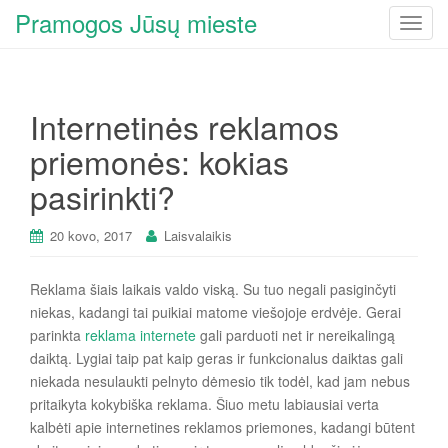
Pramogos Jūsų mieste
T
o
g
g
Internetinės reklamos
l
e
priemonės: kokias
n
pasirinkti?
a
v
i
20 kovo, 2017
Laisvalaikis
g
a
Reklama šiais laikais valdo viską. Su tuo negali pasiginčyti
t
niekas, kadangi tai puikiai matome viešojoje erdvėje. Gerai
i
parinkta
reklama internete
gali parduoti net ir nereikalingą
o
daiktą. Lygiai taip pat kaip geras ir funkcionalus daiktas gali
n
niekada nesulaukti pelnyto dėmesio tik todėl, kad jam nebus
pritaikyta kokybiška reklama. Šiuo metu labiausiai verta
kalbėti apie internetines reklamos priemones, kadangi būtent