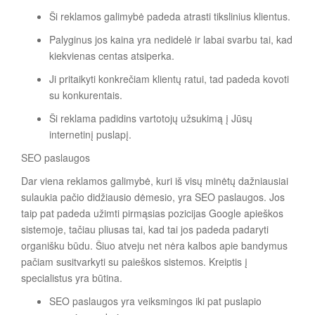
Ši reklamos galimybė padeda atrasti tikslinius klientus.
Palyginus jos kaina yra nedidelė ir labai svarbu tai, kad
kiekvienas centas atsiperka.
Ji pritaikyti konkrečiam klientų ratui, tad padeda kovoti
su konkurentais.
Ši reklama padidins vartotojų užsukimą į Jūsų
internetinį puslapį.
SEO paslaugos
Dar viena reklamos galimybė, kuri iš visų minėtų dažniausiai
sulaukia pačio didžiausio dėmesio, yra SEO paslaugos. Jos
taip pat padeda užimti pirmąsias pozicijas Google apieškos
sistemoje, tačiau pliusas tai, kad tai jos padeda padaryti
organišku būdu. Šiuo atveju net nėra kalbos apie bandymus
pačiam susitvarkyti su paieškos sistemos. Kreiptis į
specialistus yra būtina.
SEO paslaugos yra veiksmingos iki pat puslapio