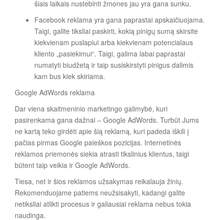
šiais laikais nustebinti žmones jau yra gana sunku.
Facebook reklama yra gana paprastai apskaičiuojama.
Taigi, galite tiksliai paskirti, kokią pinigų sumą skirsite
kiekvienam puslapiui arba kiekvienam potencialaus
kliento „pasiekimui“. Taigi, galima labai paprastai
numatyti biudžetą ir taip susiskirstyti pinigus dalimis
kam bus kiek skiriama.
Google AdWords reklama
Dar viena skaitmeninio marketingo galimybė, kuri
pasirenkama gana dažnai – Google AdWords. Turbūt Jums
ne kartą teko girdėti apie šią reklamą, kuri padeda iškili į
pačias pirmas Google paieškos pozicijas. Internetinės
reklamos priemonės siekia atrasti tikslinius klientus, taigi
būtent taip veikia ir Google AdWords.
Tiesa, net ir šios reklamos užsakymas reikalauja žinių.
Rekomenduojame patiems neužsisakyti, kadangi galite
netiksliai atlikti procesus ir galiausiai reklama nebus tokia
naudinga.