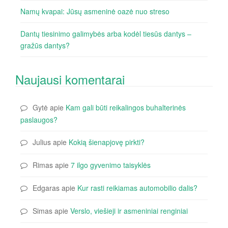
Namų kvapai: Jūsų asmeninė oazė nuo streso
Dantų tiesinimo galimybės arba kodėl tiesūs dantys –
gražūs dantys?
Naujausi komentarai
Gytė
apie
Kam gali būti reikalingos buhalterinės
paslaugos?
Julius
apie
Kokią šienapjovę pirkti?
Rimas
apie
7 ilgo gyvenimo taisyklės
Edgaras
apie
Kur rasti reikiamas automobilio dalis?
Simas
apie
Verslo, viešieji ir asmeniniai renginiai