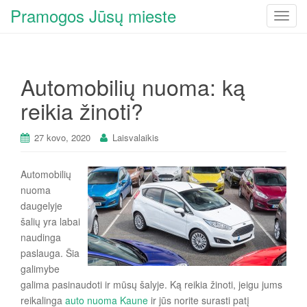
Pramogos Jūsų mieste
T
o
g
g
Automobilių nuoma: ką
l
e
reikia žinoti?
n
a
27 kovo, 2020
Laisvalaikis
v
i
Automobilių
g
nuoma
a
daugelyje
t
šalių yra labai
i
naudinga
o
paslauga. Šia
n
galimybe
galima pasinaudoti ir mūsų šalyje. Ką reikia žinoti, jeigu jums
reikalinga
auto nuoma Kaune
ir jūs norite surasti patį