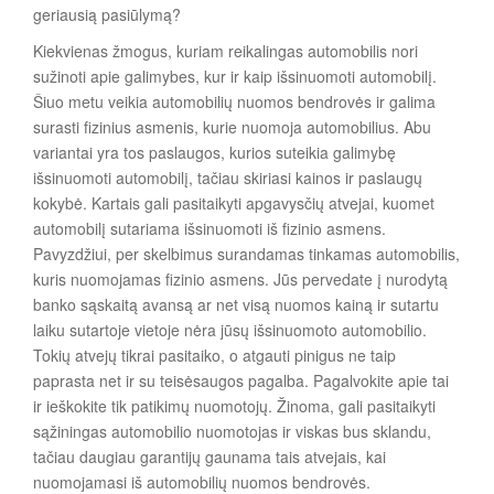
geriausią pasiūlymą?
Kiekvienas žmogus, kuriam reikalingas automobilis nori
sužinoti apie galimybes, kur ir kaip išsinuomoti automobilį.
Šiuo metu veikia automobilių nuomos bendrovės ir galima
surasti fizinius asmenis, kurie nuomoja automobilius. Abu
variantai yra tos paslaugos, kurios suteikia galimybę
išsinuomoti automobilį, tačiau skiriasi kainos ir paslaugų
kokybė. Kartais gali pasitaikyti apgavysčių atvejai, kuomet
automobilį sutariama išsinuomoti iš fizinio asmens.
Pavyzdžiui, per skelbimus surandamas tinkamas automobilis,
kuris nuomojamas fizinio asmens. Jūs pervedate į nurodytą
banko sąskaitą avansą ar net visą nuomos kainą ir sutartu
laiku sutartoje vietoje nėra jūsų išsinuomoto automobilio.
Tokių atvejų tikrai pasitaiko, o atgauti pinigus ne taip
paprasta net ir su teisėsaugos pagalba. Pagalvokite apie tai
ir ieškokite tik patikimų nuomotojų. Žinoma, gali pasitaikyti
sąžiningas automobilio nuomotojas ir viskas bus sklandu,
tačiau daugiau garantijų gaunama tais atvejais, kai
nuomojamasi iš automobilių nuomos bendrovės.