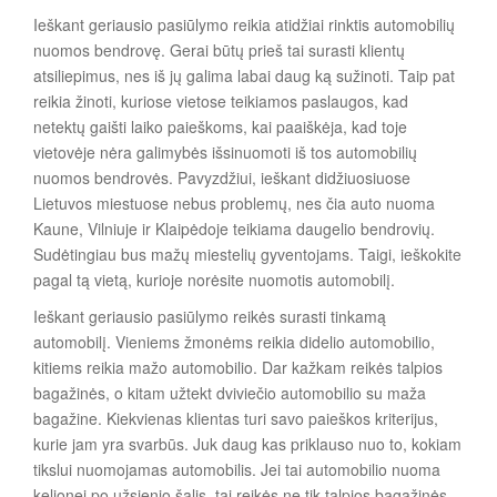
Ieškant geriausio pasiūlymo reikia atidžiai rinktis automobilių
nuomos bendrovę. Gerai būtų prieš tai surasti klientų
atsiliepimus, nes iš jų galima labai daug ką sužinoti. Taip pat
reikia žinoti, kuriose vietose teikiamos paslaugos, kad
netektų gaišti laiko paieškoms, kai paaiškėja, kad toje
vietovėje nėra galimybės išsinuomoti iš tos automobilių
nuomos bendrovės. Pavyzdžiui, ieškant didžiuosiuose
Lietuvos miestuose nebus problemų, nes čia auto nuoma
Kaune, Vilniuje ir Klaipėdoje teikiama daugelio bendrovių.
Sudėtingiau bus mažų miestelių gyventojams. Taigi, ieškokite
pagal tą vietą, kurioje norėsite nuomotis automobilį.
Ieškant geriausio pasiūlymo reikės surasti tinkamą
automobilį. Vieniems žmonėms reikia didelio automobilio,
kitiems reikia mažo automobilio. Dar kažkam reikės talpios
bagažinės, o kitam užtekt dviviečio automobilio su maža
bagažine. Kiekvienas klientas turi savo paieškos kriterijus,
kurie jam yra svarbūs. Juk daug kas priklauso nuo to, kokiam
Autom
tikslui nuomojamas automobilis. Jei tai automobilio nuoma
obilių
kelionei po užsienio šalis, tai reikės ne tik talpios bagažinės,