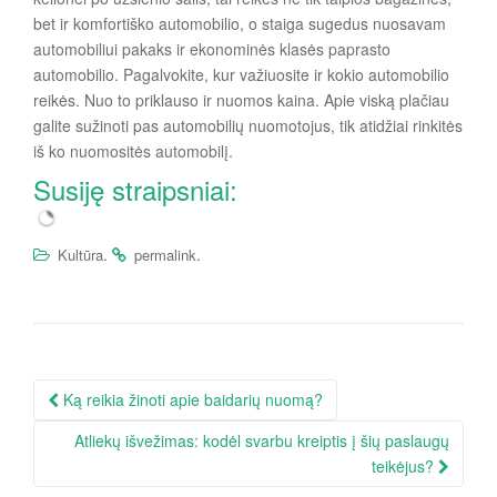
supirki
bet ir komfortiško automobilio, o staiga sugedus nuosavam
mas
automobiliui pakaks ir ekonominės klasės paprasto
Kaune
automobilio. Pagalvokite, kur važiuosite ir kokio automobilio
: kaip
reikės. Nuo to priklauso ir nuomos kaina. Apie viską plačiau
tai
galite sužinoti pas automobilių nuomotojus, tik atidžiai rinkitės
vyksta
iš ko nuomositės automobilį.
ir
kodėl
Susiję straipsniai:
tai
.
.
Kultūra
permalink
Įrašo
Ką reikia žinoti apie baidarių nuomą?
navigacija
Atliekų išvežimas: kodėl svarbu kreiptis į šių paslaugų
teikėjus?