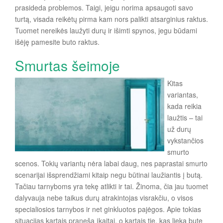
prasideda problemos. Taigi, jeigu norima apsaugoti savo
turtą, visada reikėtų pirma kam nors palikti atsarginius raktus.
Tuomet nereikės laužyti durų ir išimti spynos, jegu būdami
išėję pamesite buto raktus.
Smurtas šeimoje
Kitas
variantas,
kada reikia
laužtis – tai
už durų
vykstančios
smurto
scenos. Tokių variantų nėra labai daug, nes paprastai smurto
scenarijai išsprendžiami kitaip negu būtinai laužiantis į butą.
Tačiau tarnyboms yra tekę atlikti ir tai. Žinoma, čia jau tuomet
dalyvauja nebe taikus durų atrakintojas visrakčiu, o visos
specialiosios tarnybos ir net ginkluotos pajėgos. Apie tokias
situacijas kartais praneša įkaitai, o kartais tie, kas lieka bute