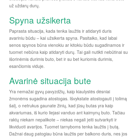
už uždarų durų.
Spyna užsikerta
Paprasta situacija, kada tenka laužtis ir atidaryti duris
avariniu būdu – kai užsikerta spyna. Pasitaiko, kad labai
senos spynos būna vienokiu ar kitokiu būdu sugadinamos ir
tuomet nebūna kaip atidaryti durų. Tai gali nutikti nebūtinai su
išorinėmis durimis buto, bet ir su bet kuriomis durimis,
esančiomis viduje.
Avarinė situacija bute
Yra nemažai gyvų pavyzdžių, kaip kiaulystės dėsniai
žmonėms sugadina atostogas. Išvykstate atostogauti į tolimą
šalį, o netrukus gaunate žinių, kad jūsų butas yra kaip
akvariumas, iš kurio liejasi vanduo ant kaimynų buto. Tačiau
raktų niekam nepalikote – niekas negali įeiti sutvarkyti ir
likviduoti avarijos. Tuomet tarnyboms tenka laužtis į butą.
Dažnai daug patogiau būna laužtis per balkono duris, nes jos