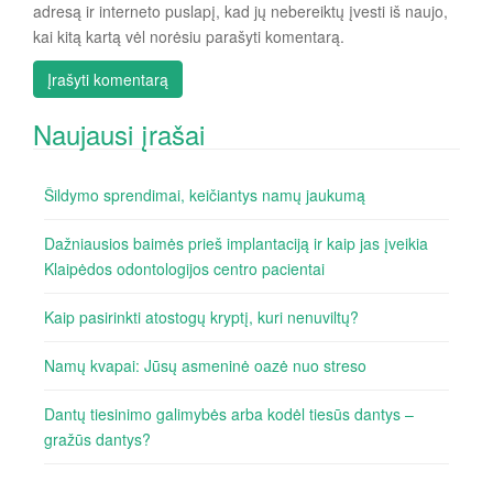
adresą ir interneto puslapį, kad jų nebereiktų įvesti iš naujo,
kai kitą kartą vėl norėsiu parašyti komentarą.
Naujausi įrašai
Šildymo sprendimai, keičiantys namų jaukumą
Dažniausios baimės prieš implantaciją ir kaip jas įveikia
Klaipėdos odontologijos centro pacientai
Kaip pasirinkti atostogų kryptį, kuri nenuviltų?
Namų kvapai: Jūsų asmeninė oazė nuo streso
Dantų tiesinimo galimybės arba kodėl tiesūs dantys –
gražūs dantys?