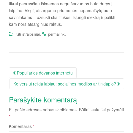
tikrai paprasčiau išimamos negu šarvuotos buto durys į
laiptinę. Visgi, atsargumo priemonės nepamaišytų buto
savininkams – užsukti skaitliukus, išjungti elektrą ir palikti
kam nors atsarginius raktus.
.
.
Kiti straipsniai
permalink
Įrašo
Populiarios dovanos internetu
navigacija
Ko verslui reikia labiau: socialinės medijos ar tinklapio?
Parašykite komentarą
El. pašto adresas nebus skelbiamas.
Būtini laukeliai pažymėti
*
Komentaras
*