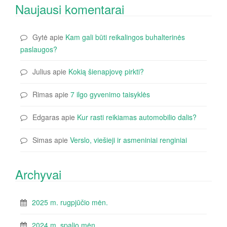
Naujausi komentarai
Gytė
apie
Kam gali būti reikalingos buhalterinės
paslaugos?
Julius
apie
Kokią šienapjovę pirkti?
Rimas
apie
7 ilgo gyvenimo taisyklės
Edgaras
apie
Kur rasti reikiamas automobilio dalis?
Simas
apie
Verslo, viešieji ir asmeniniai renginiai
Archyvai
2025 m. rugpjūčio mėn.
2024 m. spalio mėn.