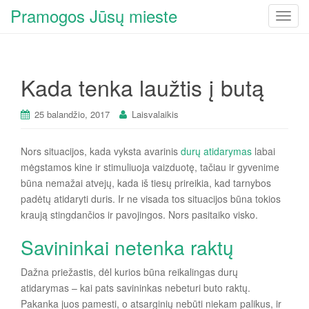
Pramogos Jūsų mieste
T
o
g
g
Kada tenka laužtis į butą
l
e
n
25 balandžio, 2017
Laisvalaikis
a
v
Nors situacijos, kada vyksta avarinis
durų atidarymas
labai
i
mėgstamos kine ir stimuliuoja vaizduotę, tačiau ir gyvenime
g
būna nemažai atvejų, kada iš tiesų prireikia, kad tarnybos
a
padėtų atidaryti duris. Ir ne visada tos situacijos būna tokios
t
kraują stingdančios ir pavojingos. Nors pasitaiko visko.
i
Savininkai netenka raktų
o
n
Dažna priežastis, dėl kurios būna reikalingas durų
atidarymas – kai pats savininkas nebeturi buto raktų.
Pakanka juos pamesti, o atsarginių nebūti niekam palikus, ir