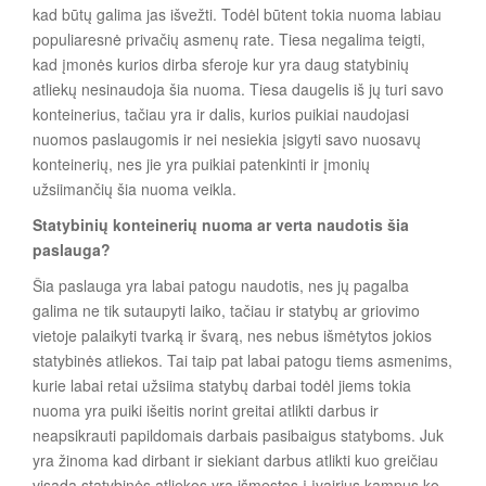
kad būtų galima jas išvežti. Todėl būtent tokia nuoma labiau
populiaresnė privačių asmenų rate. Tiesa negalima teigti,
kad įmonės kurios dirba sferoje kur yra daug statybinių
atliekų nesinaudoja šia nuoma. Tiesa daugelis iš jų turi savo
konteinerius, tačiau yra ir dalis, kurios puikiai naudojasi
nuomos paslaugomis ir nei nesiekia įsigyti savo nuosavų
konteinerių, nes jie yra puikiai patenkinti ir įmonių
užsiimančių šia nuoma veikla.
Statybinių konteinerių nuoma ar verta naudotis šia
paslauga?
Šia paslauga yra labai patogu naudotis, nes jų pagalba
galima ne tik sutaupyti laiko, tačiau ir statybų ar griovimo
vietoje palaikyti tvarką ir švarą, nes nebus išmėtytos jokios
statybinės atliekos. Tai taip pat labai patogu tiems asmenims,
kurie labai retai užsiima statybų darbai todėl jiems tokia
nuoma yra puiki išeitis norint greitai atlikti darbus ir
neapsikrauti papildomais darbais pasibaigus statyboms. Juk
yra žinoma kad dirbant ir siekiant darbus atlikti kuo greičiau
visada statybinės atliekos yra išmestos į įvairius kampus ko