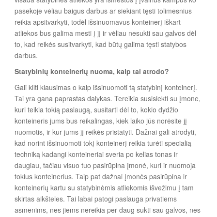
pasekoje vėliau baigus darbus ar siekiant tęsti tolimesnius
reikia apsitvarkyti, todėl išsinuomavus konteinerį iškart
atliekos bus galima mesti į jį ir vėliau nesukti sau galvos dėl
to, kad reikės susitvarkyti, kad būtų galima tęsti statybos
darbus.
Statybinių konteinerių nuoma, kaip tai atrodo?
Gali kilti klausimas o kaip išsinuomoti tą statybinį konteinerį.
Tai yra gana paprastas dalykas. Tereikia susisiekti su įmone,
kuri teikia tokią paslaugą, susitarti dėl to, kokio dydžio
konteineris jums bus reikalingas, kiek laiko jūs norėsite jį
nuomotis, ir kur jums jį reikės pristatyti. Dažnai gali atrodyti,
kad norint išsinuomoti tokį konteinerį reikia turėti specialią
techniką kadangi konteineriai sveria po kelias tonas ir
daugiau, tačiau visuo tuo pasirūpina įmonė, kuri ir nuomoja
tokius konteinerius. Taip pat dažnai įmonės pasirūpina ir
konteinerių kartu su statybinėmis atliekomis išvežimu į tam
skirtas aikšteles. Tai labai patogi paslauga privatiems
asmenims, nes jiems nereikia per daug sukti sau galvos, nes