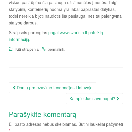
viskuo pasirūpina šia paslauga užsiimančios įmonės. Taigi
statybinių konteinerių nuoma yra labai paprastas dalykas,
todėl nereikia bijoti naudotis šia paslauga, nes tai palengvina
statybų darbus.
Straipsnis parengtas
pagal www.svarista.lt pateiktą
informaciją
.
.
.
Kiti straipsniai
permalink
Įrašo
Dantų protezavimo tendencijos Lietuvoje
navigacija
Ką apie Jus savo nagai?
Parašykite komentarą
El. pašto adresas nebus skelbiamas.
Būtini laukeliai pažymėti
*