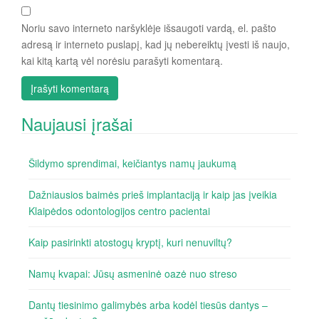
Noriu savo interneto naršyklėje išsaugoti vardą, el. pašto
adresą ir interneto puslapį, kad jų nebereiktų įvesti iš naujo,
kai kitą kartą vėl norėsiu parašyti komentarą.
Naujausi įrašai
Šildymo sprendimai, keičiantys namų jaukumą
Dažniausios baimės prieš implantaciją ir kaip jas įveikia
Klaipėdos odontologijos centro pacientai
Kaip pasirinkti atostogų kryptį, kuri nenuviltų?
Namų kvapai: Jūsų asmeninė oazė nuo streso
Dantų tiesinimo galimybės arba kodėl tiesūs dantys –