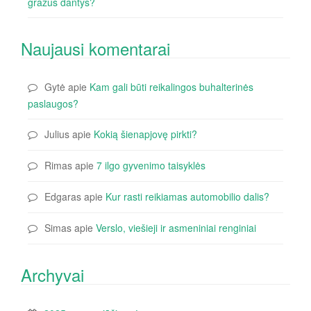
gražūs dantys?
Naujausi komentarai
Gytė
apie
Kam gali būti reikalingos buhalterinės
paslaugos?
Julius
apie
Kokią šienapjovę pirkti?
Rimas
apie
7 ilgo gyvenimo taisyklės
Edgaras
apie
Kur rasti reikiamas automobilio dalis?
Simas
apie
Verslo, viešieji ir asmeniniai renginiai
Archyvai