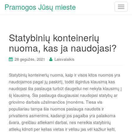
Pramogos Jūsų mieste
T
o
g
g
Statybinių konteinerių
l
e
nuoma, kas ja naudojasi?
n
a
28 gegužės, 2021
Laisvalaikis
v
i
Statybinių konteinerių nuoma, kaip ir visos kitos nuomos yra
g
naudojamos pagal jų paskirtį, todėl išgirdus klausimą kas
a
naudojasi šia paslauga turbūt daugeliui nei nekyla klausimų į
t
šį klausimą. Šia paslauga daugiausiai naudojasi statybų ar
i
griovimo darbais užsiimančios įmonėms. Tiesa vis
o
populiariau tampa šia nuomos paslauga naudotis ir
n
privatiems asmenims, kadangi jos pagalba yra palaikoma
švara, greičiau atliekami darbai, nes nereikia statybinių
atliekų kilnoti per kelias vietas ir vėliau jas vėl kažkur kelti,