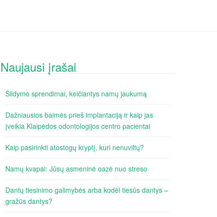
Naujausi įrašai
Šildymo sprendimai, keičiantys namų jaukumą
Dažniausios baimės prieš implantaciją ir kaip jas
įveikia Klaipėdos odontologijos centro pacientai
Kaip pasirinkti atostogų kryptį, kuri nenuviltų?
Namų kvapai: Jūsų asmeninė oazė nuo streso
Dantų tiesinimo galimybės arba kodėl tiesūs dantys –
gražūs dantys?