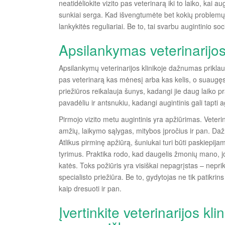
neatidėliokite vizito pas veterinarą iki to laiko, kai aug
sunkiai serga. Kad išvengtumėte bet kokių problemų,
lankykitės reguliariai. Be to, tai svarbu augintinio soci
Apsilankymas veterinarijos 
Apsilankymų veterinarijos klinikoje dažnumas prikla
pas veterinarą kas mėnesį arba kas kelis, o suaugęs
priežiūros reikalauja šunys, kadangi jie daug laiko p
pavadėliu ir antsnukiu, kadangi augintinis gali tapti
Pirmojo vizito metu augintinis yra apžiūrimas. Vete
amžių, laikymo sąlygas, mitybos įpročius ir pan. Da
Atlikus pirminę apžiūrą, šuniukai turi būti paskiepija
tyrimus. Praktika rodo, kad daugelis žmonių mano, jog
katės. Toks požiūris yra visiškai nepagrįstas – nepri
specialisto priežiūra. Be to, gydytojas ne tik patikrins 
kaip dresuoti ir pan.
Įvertinkite veterinarijos kli