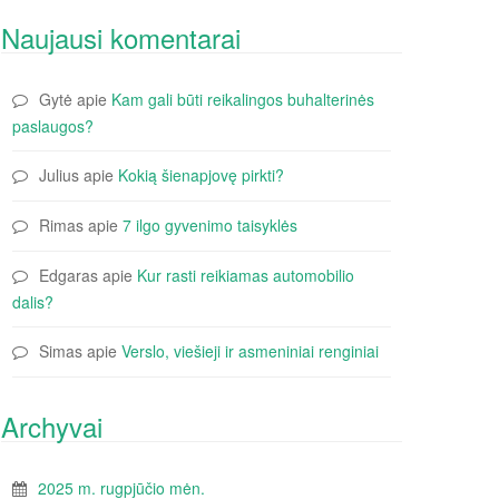
Naujausi komentarai
Gytė
apie
Kam gali būti reikalingos buhalterinės
paslaugos?
Julius
apie
Kokią šienapjovę pirkti?
Rimas
apie
7 ilgo gyvenimo taisyklės
Edgaras
apie
Kur rasti reikiamas automobilio
dalis?
Simas
apie
Verslo, viešieji ir asmeniniai renginiai
Archyvai
2025 m. rugpjūčio mėn.