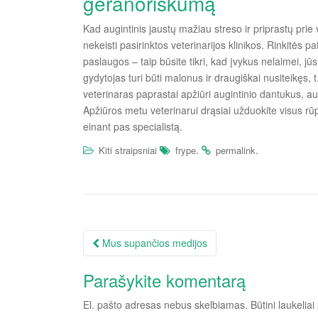
geranoriškumą
Kad augintinis jaustų mažiau streso ir priprastų pri
nekeisti pasirinktos veterinarijos klinikos. Rinkitės p
paslaugos – taip būsite tikri, kad įvykus nelaimei, jūs
gydytojas turi būti malonus ir draugiškai nusiteikęs, t.
veterinaras paprastai apžiūri augintinio dantukus, ausy
Apžiūros metu veterinarui drąsiai užduokite visus rū
einant pas specialistą.
.
.
Kiti straipsniai
frype
permalink
Įrašo
Mus supančios medijos
navigacija
Parašykite komentarą
El. pašto adresas nebus skelbiamas.
Būtini laukelia