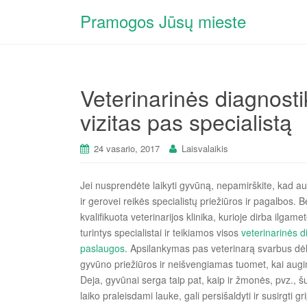
Pramogos Jūsų mieste
Veterinarinės diagnosti
vizitas pas specialistą
24 vasario, 2017
Laisvalaikis
Jei nusprendėte laikyti gyvūną, nepamirškite, kad aug
ir gerovei reikės specialistų priežiūros ir pagalbos. 
kvalifikuota veterinarijos klinika, kurioje dirba ilgame
turintys specialistai ir teikiamos visos
veterinarinės d
paslaugos
. Apsilankymas pas veterinarą svarbus dėl 
gyvūno priežiūros ir neišvengiamas tuomet, kai augin
Deja, gyvūnai serga taip pat, kaip ir žmonės, pvz., š
laiko praleisdami lauke, gali persišaldyti ir susirgti g