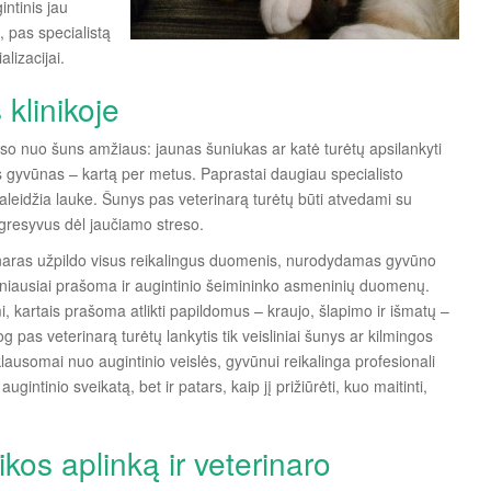
intinis jau
 pas specialistą
alizacijai.
klinikoje
uso nuo šuns amžiaus: jaunas šuniukas ar katė turėtų apsilankyti
 gyvūnas – kartą per metus. Paprastai daugiau specialisto
raleidžia lauke. Šunys pas veterinarą turėtų būti atvedami su
 agresyvus dėl jaučiamo streso.
rinaras užpildo visus reikalingus duomenis, nurodydamas gyvūno
žniausiai prašoma ir augintinio šeimininko asmeninių duomenų.
mi, kartais prašoma atlikti papildomus – kraujo, šlapimo ir išmatų –
 pas veterinarą turėtų lankytis tik veisliniai šunys ar kilmingos
klausomai nuo augintinio veislės, gyvūnui reikalinga profesionali
augintinio sveikatą, bet ir patars, kaip jį prižiūrėti, kuo maitinti,
nikos aplinką ir veterinaro