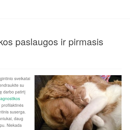
kos paslaugos ir pirmasis
intinio sveikatai
Bendraukite su
tę darbo patirtį
iagnostikos
profilaktinės
tinis suserga.
uniukai, daug
ripu. Niekada