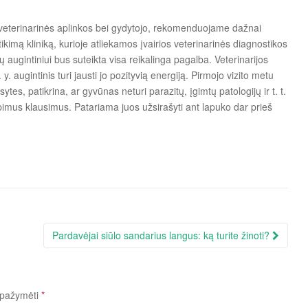
e veterinarinės aplinkos bei gydytojo, rekomenduojame dažnai
atikimą kliniką, kurioje atliekamos įvairios veterinarinės diagnostikos
ų augintiniui bus suteikta visa reikalinga pagalba. Veterinarijos
 y. augintinis turi jausti jo pozityvią energiją. Pirmojo vizito metu
tes, patikrina, ar gyvūnas neturi parazitų, įgimtų patologijų ir t. t.
pimus klausimus. Patariama juos užsirašyti ant lapuko dar prieš
Pardavėjai siūlo sandarius langus: ką turite žinoti?
i pažymėti
*