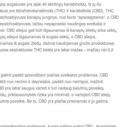
ių augaluose yra apie 40 skirtingų kanabinoidų. Iš jų du
ausi yra tetrahidrokanabinolis (THC) ir kanabidiolis (CBD). THC
psichoaktyvusis kanapių junginys, nuo kurio "apsvaigstama", o CBD
epsichoaktyvusis, tačiau nepaprastai naudingas sveikatai ir
ei. CBD aliejus gali būti išgaunamas iš kanapių stiebų arba sėklų.
pių aliejus išgaunamas iš augalo sėklų, o CBD aliejus,
unamas iš augalo žiedų, dažnai naudojamas grožio produktuose.
juose ekstraktuose THC kiekis yra labai mažas – mažiau nei 0,2
 galinti padėti sprendžiant įvairias sveikatos problemas. CBD
adėti nuo nerimo ir depresijos, padėti nuo nemigos, mažinti
D yra labai saugus vartoti ir turi nedaug šalutinių poveikių.
pildų, priklausomybės rizika yra minimali, o vartojant CBD aliejų
nis poveikis. Be to, CBD yra plačiai prieinamas ir jo galima
 pasitaikančios problemos, kurias galima gydyti CBD. Jei kenčiate