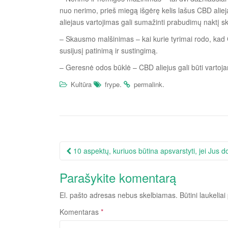
nuo nerimo, prieš miegą išgėrę kelis lašus CBD aliej
aliejaus vartojimas gali sumažinti prabudimų naktį sk
– Skausmo malšinimas – kai kurie tyrimai rodo, kad C
susijusį patinimą ir sustingimą.
– Geresnė odos būklė – CBD aliejus gali būti vartoj
.
.
Kultūra
frype
permalink
Įrašo
10 aspektų, kuriuos būtina apsvarstyti, jei Jus do
navigacija
Parašykite komentarą
El. pašto adresas nebus skelbiamas.
Būtini laukelia
Komentaras
*