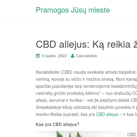
Pramogos Jūsų mieste
CBD aliejus: Ką reikia ž
6 spalio, 2022
Laisvalaikis
Kanabidiolio (CBD) nauda sveikatai atrodo begalinė: 
nerimą, kovoja su vėžiu ir mažina stresą. Nors kan
sparčiai populiarėja tarp tendencijomis besidominči
natūralių grožio produktų šėlsmu" – nuo drabužių C
aliejai, serumai ir tonikai – visi jie pasižymi didele
žiniasklaidoje kilusį ažiotažą dėl šalutinio poveikio 
svarbu tiksliai suprasti, kas yra
CBD aliejus
– ir kas t
Kas yra CBD aliejus?
CBD 