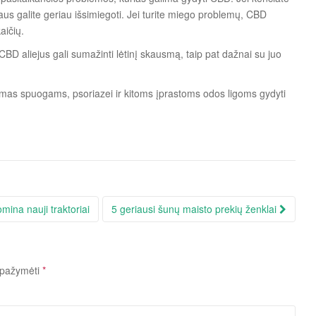
aus galite geriau išsimiegoti. Jei turite miego problemų, CBD
aičių.
BD aliejus gali sumažinti lėtinį skausmą, taip pat dažnai su juo
amas spuogams, psoriazei ir kitoms įprastoms odos ligoms gydyti
mina nauji traktoriai
5 geriausi šunų maisto prekių ženklai
i pažymėti
*