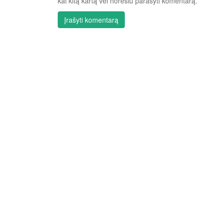
kai kitą kartą vėl norėsiu parašyti komentarą.