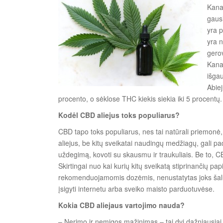
Kanap
gausi
yra 
yra n
gerov
Kana
išga
Abie
procento, o sėklose THC kiekis siekia iki 5 procentų.
Kodėl CBD aliejus toks populiarus?
CBD tapo toks populiarus, nes tai natūrali priemonė,
aliejus, be kitų sveikatai naudingų medžiagų, gali p
uždegimą, kovoti su skausmu ir traukuliais. Be to, CB
Skirtingai nuo kai kurių kitų sveikatą stiprinančių pa
rekomenduojamomis dozėmis, nenustatytas joks šaluti
įsigyti internetu arba sveiko maisto parduotuvėse.
Kokia CBD aliejaus vartojimo nauda?
– Nerimo ir nemigos mažinimas – tai dvi dažniausiai