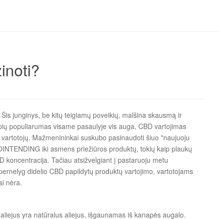
inoti?
Šis junginys, be kitų teigiamų poveikių, malšina skausmą ir
apių populiarumas visame pasaulyje vis auga, CBD vartojimas
ų vartotojų. Mažmenininkai suskubo pasinaudoti šiuo "naujuoju
OINTENDING iki asmens priežiūros produktų, tokių kaip plaukų
 CBD koncentracija. Tačiau atsižvelgiant į pastaruoju metu
ir pernelyg didelio CBD papildytų produktų vartojimo, vartotojams
ai nėra.
aliejus yra natūralus aliejus, išgaunamas iš kanapės augalo.