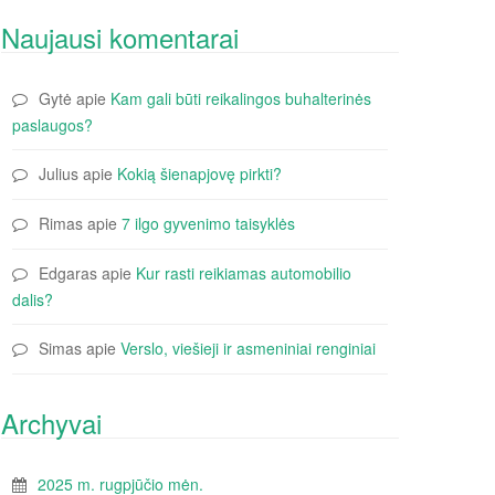
Naujausi komentarai
Gytė
apie
Kam gali būti reikalingos buhalterinės
paslaugos?
Julius
apie
Kokią šienapjovę pirkti?
Rimas
apie
7 ilgo gyvenimo taisyklės
Edgaras
apie
Kur rasti reikiamas automobilio
dalis?
Simas
apie
Verslo, viešieji ir asmeniniai renginiai
Archyvai
2025 m. rugpjūčio mėn.