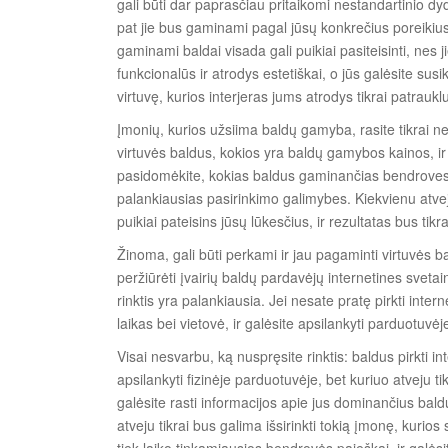
gali būti dar paprasčiau pritaikomi nestandartinio dydž
pat jie bus gaminami pagal jūsų konkrečius poreiki
gaminami baldai visada gali puikiai pasiteisinti, nes ji
funkcionalūs ir atrodys estetiškai, o jūs galėsite susiku
virtuvę, kurios interjeras jums atrodys tikrai patraukl
Įmonių, kurios užsiima baldų gamyba, rasite tikrai ne
virtuvės baldus, kokios yra baldų gamybos kainos, ir 
pasidomėkite, kokias baldus gaminančias bendroves re
palankiausias pasirinkimo galimybes. Kiekvienu atveju
puikiai pateisins jūsų lūkesčius, ir rezultatas bus tikra
Žinoma, gali būti perkami ir jau pagaminti virtuvės b
peržiūrėti įvairių baldų pardavėjų internetines svetai
Autom
rinktis yra palankiausia. Jei nesate pratę pirkti inte
obilių
laikas bei vietovė, ir galėsite apsilankyti parduotuv
supirki
mas
Visai nesvarbu, ką nuspręsite rinktis: baldus pirkti i
Kaune
apsilankyti fizinėje parduotuvėje, bet kuriuo atveju t
: kaip
galėsite rasti informacijos apie jus dominančius baldu
tai
atveju tikrai bus galima išsirinkti tokią įmonę, kurios s
vyksta