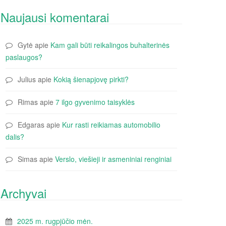
Naujausi komentarai
Gytė
apie
Kam gali būti reikalingos buhalterinės
paslaugos?
Julius
apie
Kokią šienapjovę pirkti?
Rimas
apie
7 ilgo gyvenimo taisyklės
Edgaras
apie
Kur rasti reikiamas automobilio
dalis?
Simas
apie
Verslo, viešieji ir asmeniniai renginiai
Archyvai
2025 m. rugpjūčio mėn.