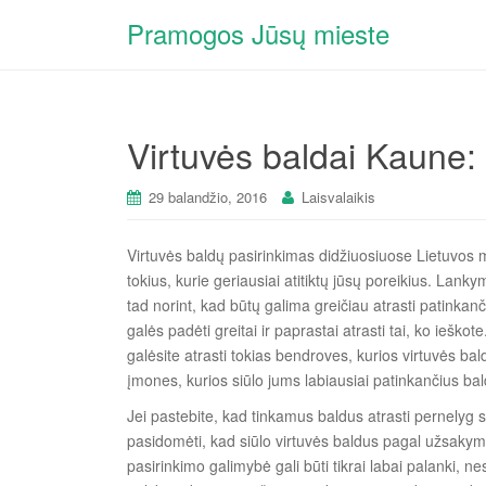
Pramogos Jūsų mieste
Virtuvės baldai Kaune: 
29 balandžio, 2016
Laisvalaikis
Virtuvės baldų pasirinkimas didžiuosiuose Lietuvos mi
tokius, kurie geriausiai atitiktų jūsų poreikius. Lank
tad norint, kad būtų galima greičiau atrasti patinkanč
galės padėti greitai ir paprastai atrasti tai, ko ieško
galėsite atrasti tokias bendroves, kurios virtuvės balda
įmones, kurios siūlo jums labiausiai patinkančius ba
Jei pastebite, kad tinkamus baldus atrasti pernelyg s
pasidomėti, kad siūlo virtuvės baldus pagal užsakym
pasirinkimo galimybė gali būti tikrai labai palanki, ne