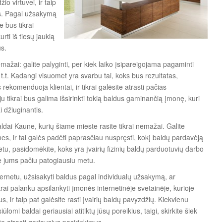
io virtuvei, ir taip
us. Pagal užsakymą
e bus tikrai
rti iš tiesų jaukią
us.
mažai: galite palyginti, per kiek laiko įsipareigojama pagaminti
t.t. Kadangi visuomet yra svarbu tai, koks bus rezultatas,
komenduoja klientai, ir tikrai galėsite atrasti pačias
 tikrai bus galima išsirinkti tokią baldus gaminančią įmonę, kuri
i džiuginantis.
aldai Kaune, kurių šiame mieste rasite tikrai nemažai. Galite
nes, ir tai galės padėti paprasčiau nuspręsti, kokį baldų pardavėją
rnetu, pasidomėkite, koks yra įvairių fizinių baldų parduotuvių darbo
ėje jums pačiu patogiausiu metu.
nternetu, užsisakyti baldus pagal individualų užsakymą, ar
ikrai palanku apsilankyti įmonės internetinėje svetainėje, kurioje
s, ir taip pat galėsite rasti įvairių baldų pavyzdžių. Kiekvienu
iūlomi baldai geriausiai atitiktų jūsų poreikius, taigi, skirkite šiek