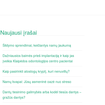
Naujausi įrašai
Šildymo sprendimai, keičiantys namų jaukumą
Dažniausios baimės prieš implantaciją ir kaip jas
įveikia Klaipėdos odontologijos centro pacientai
Kaip pasirinkti atostogų kryptį, kuri nenuviltų?
Namų kvapai: Jūsų asmeninė oazė nuo streso
Dantų tiesinimo galimybės arba kodėl tiesūs dantys –
gražūs dantys?