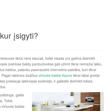
kur įsigyti?
estuose tikrai nėra siauras, todėl visada yra galima išsirinkti
ymasis įvairiose baldų parduotuvėse gali užimti tikrai nemažai laiko,
ius baldus, palanku pasinaudoti internetine paieška, kuri tikrai
te. Pagal raktinius žodžius
virtuvės baldai Kaune
tikrai labai greitai
is prekiauja laikinojoje sostinėje, ir galėsite išsirinkti tokias
ldus.
udėtinga, galite
ą. Tokia
s virtuvės baldai