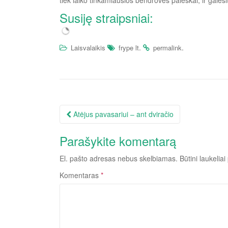
tiek laiko tinkamiausios bendrovės paieškai, ir galėsi
ir
kodėl
Susiję straipsniai:
tai
.
.
Laisvalaikis
frype lt
permalink
Įrašo
Atėjus pavasariui – ant dviračio
navigacija
Parašykite komentarą
El. pašto adresas nebus skelbiamas.
Būtini laukelia
Komentaras
*