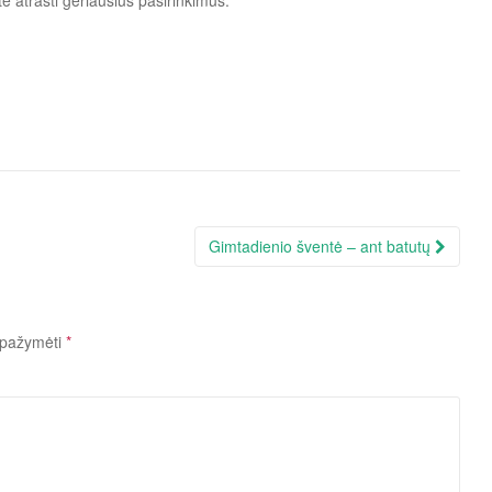
te atrasti geriausius pasirinkimus.
Gimtadienio šventė – ant batutų
i pažymėti
*