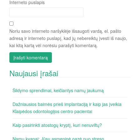
Interneto puslapis
Noriu savo interneto naršyklėje išsaugoti vardą, el. pašto
adresą ir interneto puslapį, kad jų nebereiktų įvesti iš naujo,
kai kitą kartą vėl norėsiu parašyti komentarą.
Naujausi įrašai
Šildymo sprendimai, keičiantys namų jaukumą
Dažniausios baimės prieš implantaciją ir kaip jas įveikia
Klaipėdos odontologijos centro pacientai
Kaip pasirinkti atostogų kryptį, kuri nenuviltų?
Namų kvapai: Jūsų asmeninė oazė nuo streso