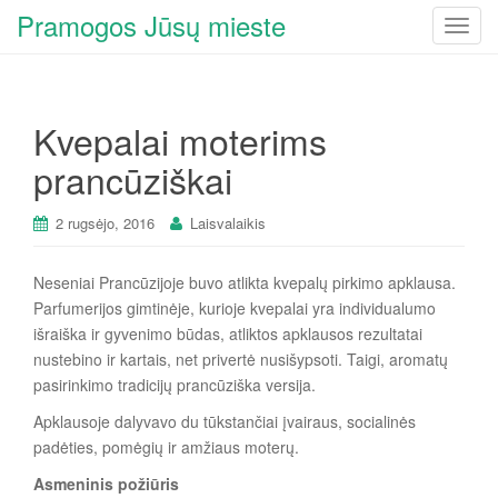
Pramogos Jūsų mieste
T
o
g
g
Kvepalai moterims
l
e
prancūziškai
n
a
2 rugsėjo, 2016
Laisvalaikis
v
i
Neseniai Prancūzijoje buvo atlikta kvepalų pirkimo apklausa.
g
Parfumerijos gimtinėje, kurioje kvepalai yra individualumo
a
išraiška ir gyvenimo būdas, atliktos apklausos rezultatai
t
nustebino ir kartais, net privertė nusišypsoti. Taigi, aromatų
i
pasirinkimo tradicijų prancūziška versija.
o
n
Apklausoje dalyvavo du tūkstančiai įvairaus, socialinės
padėties, pomėgių ir amžiaus moterų.
Asmeninis požiūris