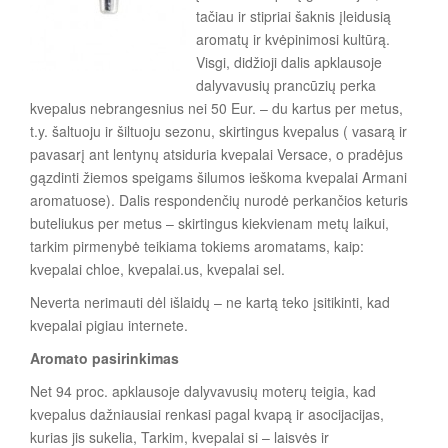
tačiau ir stipriai šaknis įleidusią
aromatų ir kvėpinimosi kultūrą.
Visgi, didžioji dalis apklausoje
dalyvavusių prancūzių perka
kvepalus nebrangesnius nei 50 Eur. – du kartus per metus,
t.y. šaltuoju ir šiltuoju sezonu, skirtingus kvepalus ( vasarą ir
pavasarį ant lentynų atsiduria kvepalai Versace, o pradėjus
gązdinti žiemos speigams šilumos ieškoma kvepalai Armani
aromatuose). Dalis respondenčių nurodė perkančios keturis
buteliukus per metus – skirtingus kiekvienam metų laikui,
tarkim pirmenybė teikiama tokiems aromatams, kaip:
kvepalai chloe, kvepalai.us, kvepalai sel.
Neverta nerimauti dėl išlaidų – ne kartą teko įsitikinti, kad
kvepalai pigiau internete.
Aromato pasirinkimas
Net 94 proc. apklausoje dalyvavusių moterų teigia, kad
kvepalus dažniausiai renkasi pagal kvapą ir asocijacijas,
kurias jis sukelia, Tarkim, kvepalai si – laisvės ir