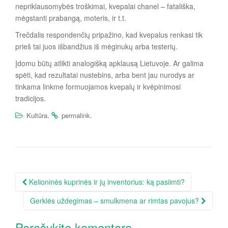
nepriklausomybės troškimai, kvepalai chanel – fatališka,
mėgstanti prabangą, moteris, ir t.t.
Trečdalis respondenčių pripažino, kad kvepalus renkasi tik
prieš tai juos išbandžius iš mėginukų arba testerių.
Įdomu būtų atlikti analogišką apklausą Lietuvoje. Ar galima
spėti, kad rezultatai nustebins, arba bent jau nurodys ar
tinkama linkme formuojamos kvepalų ir kvėpinimosi
tradicijos.
.
.
Kultūra
permalink
Įrašo
Kelioninės kuprinės ir jų inventorius: ką pasiimti?
navigacija
Gerklės uždegimas – smulkmena ar rimtas pavojus?
Parašykite komentarą