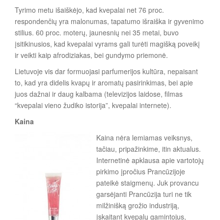
Tyrimo metu išaiškėjo, kad kvepalai net 76 proc.
respondenčių yra malonumas, tapatumo išraiška ir gyvenimo
stilius. 60 proc. moterų, jaunesnių nei 35 metai, buvo
įsitikinusios, kad kvepalai vyrams gali turėti magišką poveikį
ir veikti kaip afrodiziakas, bei gundymo priemonė.
Lietuvoje vis dar formuojasi parfumerijos kultūra, nepaisant
to, kad yra didelis kvapų ir aromatų pasirinkimas, bei apie
juos dažnai ir daug kalbama (televizijos laidose, filmas
“kvepalai vieno žudiko istorija”, kvepalai internete).
Kaina
Kaina nėra lemiamas veiksnys,
tačiau, pripažinkime, itin aktualus.
Internetinė apklausa apie vartotojų
pirkimo įpročius Prancūzijoje
pateikė staigmenų. Juk provancu
garsėjanti Prancūzija turi ne tik
milžinišką grožio industriją,
įskaitant kvepalų gamintojus,