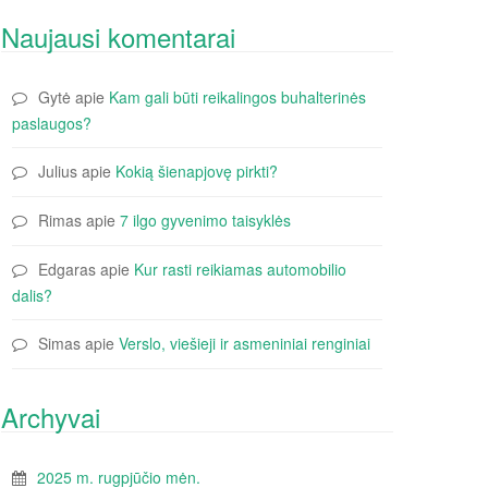
Naujausi komentarai
Gytė
apie
Kam gali būti reikalingos buhalterinės
paslaugos?
Julius
apie
Kokią šienapjovę pirkti?
Rimas
apie
7 ilgo gyvenimo taisyklės
Edgaras
apie
Kur rasti reikiamas automobilio
dalis?
Simas
apie
Verslo, viešieji ir asmeniniai renginiai
Archyvai
2025 m. rugpjūčio mėn.