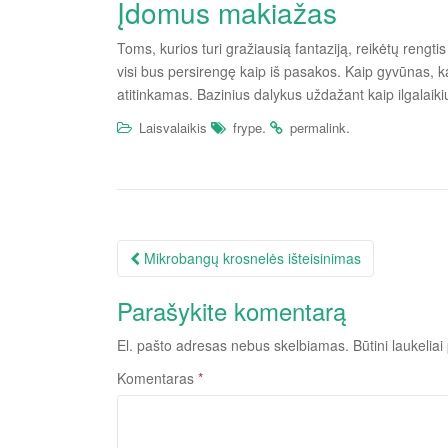
Įdomus makiažas
Toms, kurios turi gražiausią fantaziją, reikėtų rengt
visi bus persirengę kaip iš pasakos. Kaip gyvūnas, 
atitinkamas. Bazinius dalykus uždažant kaip ilgalaik
.
.
Laisvalaikis
frype
permalink
Įrašo
Mikrobangų krosnelės išteisinimas
navigacija
Parašykite komentarą
El. pašto adresas nebus skelbiamas.
Būtini laukelia
Komentaras
*