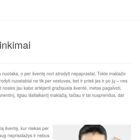
inkimai
a nuotaka, o per šventę nori atrodyti nepaprastai. Tokie makiažo
dyti nuostabiai ne tik per vestuves, bet ir prieš jas ir po jų – nes
not nosies jau kabo artėjanti gražiausia šventė, metas pagalvoti,
ntinį, ilgiau išsilaikantį makiažą, tačiau ir tai nusprendus, dar
lią šventę, kur niekas per
ug neprisidažys ir nebus