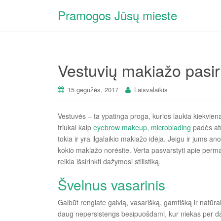
Pramogos Jūsų mieste
Vestuvių makiažo pasir
15 gegužės, 2017
Laisvalaikis
Vestuvės – ta ypatinga proga, kurios laukia kiekvien
triukai kaip
eyebrow makeup, microblading
padės atro
tokia ir yra ilgalaikio makiažo idėja. Jeigu ir jums a
kokio makiažo norėsite. Verta pasvarstyti apie permane
reikia išsirinkti dažymosi stilistiką.
Švelnus vasarinis
Galbūt rengiate gaivią, vasarišką, gamtišką ir natūra
daug nepersistengs besipuošdami, kur niekas per da