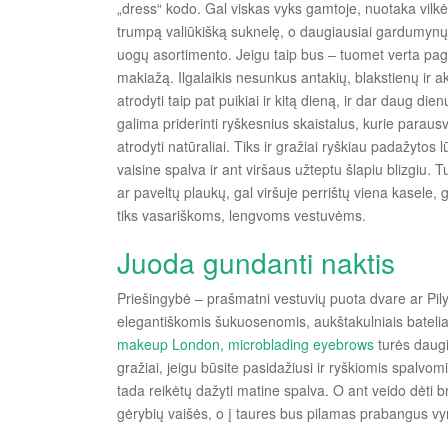
„dress“ kodo. Gal viskas vyks gamtoje, nuotaka vilkės
trumpą valiūkišką suknelę, o daugiausiai gardumynų a
uogų asortimento. Jeigu taip bus – tuomet verta paga
makiažą. Ilgalaikis nesunkus antakių, blakstienų ir a
atrodyti taip pat puikiai ir kitą dieną, ir dar daug die
galima priderinti ryškesnius skaistalus, kurie parausv
atrodyti natūraliai. Tiks ir gražiai ryškiau padažytos
vaisine spalva ir ant viršaus užteptu šlapiu blizgiu
ar paveltų plaukų, gal viršuje perrištų viena kasele, 
tiks vasariškoms, lengvoms vestuvėms.
Juoda gundanti naktis
Priešingybė – prašmatni vestuvių puota dvare ar Pil
elegantiškomis šukuosenomis, aukštakulniais batelia
makeup London, microblading eyebrows
turės daugi
gražiai, jeigu būsite pasidažiusi ir ryškiomis spalvo
tada reikėtų dažyti matine spalva. O ant veido dėti br
gėrybių vaišės, o į taures bus pilamas prabangus vyn