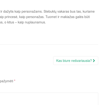
is ir dažytis kaip personažams. Stebuklų vakaras bus tas, kuriame
kaip princesė, kaip personažas. Tuomet ir makiažas galės būti
ius, o kitus – kaip nuplaunamus.
Kas biure nešvariausia?
i pažymėti
*