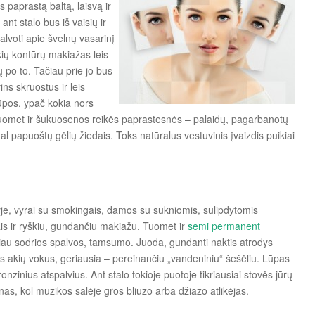
 paprastą baltą, laisvą ir
nt stalo bus iš vaisių ir
lvoti apie švelnų vasarinį
kių kontūrų makiažas leis
nų po to. Tačiau prie jo bus
ins skruostus ir leis
 lūpos, ypač kokia nors
. Tuomet ir šukuosenos reikės paprastesnės – palaidų, pagarbanotų
gal papuoštų gėlių žiedais. Toks natūralus vestuvinis įvaizdis puikiai
yje, vyrai su smokingais, damos su sukniomis, sulipdytomis
is ir ryškiu, gundančiu makiažu. Tuomet ir
semi permanent
au sodrios spalvos, tamsumo. Juoda, gundanti naktis atrodys
mis akių vokus, geriausia – pereinančiu „vandeniniu“ šešėliu. Lūpas
onzinius atspalvius. Ant stalo tokioje puotoje tikriausiai stovės jūrų
as, kol muzikos salėje gros bliuzo arba džiazo atlikėjas.